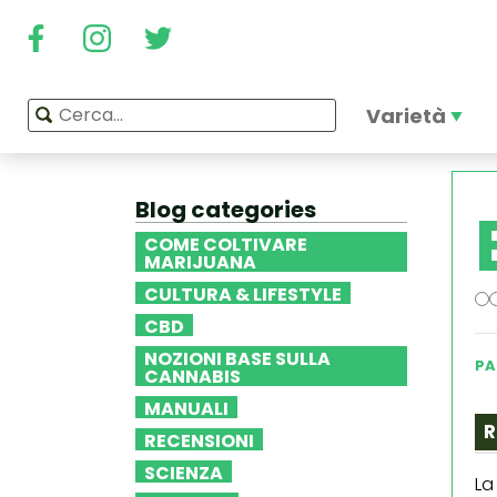
Varietà
Blog categories
COME COLTIVARE
MARIJUANA
CULTURA & LIFESTYLE
CBD
NOZIONI BASE SULLA
PA
CANNABIS
MANUALI
R
RECENSIONI
SCIENZA
La