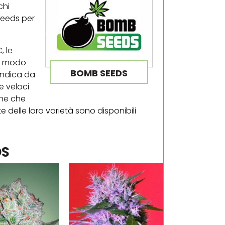
chi
Seeds per
, le
in modo
BOMB SEEDS
indica da
e veloci
one che
te delle loro varietà sono disponibili
DS