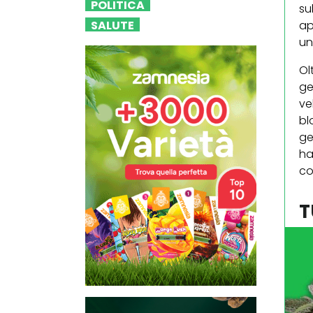
POLITICA
su
SALUTE
ap
un
Ol
ge
ve
bl
ge
ha
co
T