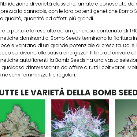
ll’ibridazione di varietà classiche, amate e conosciute da 
prezza la cannabis, con le loro potenti genetiche Bomb 
a qualità, quantità ed effetti più grandi.
tre a portare le rese alte ed un generoso contenuto di THC
netiche dominanti di Bomb Seeds terminano la fioritura 
loce e vantano di un grande potenziale di crescita. Dalle 
occo sul divano alle sativa energizzanti fino ad arrivare all
netiche autofiorenti, la Bomb Seeds ha una vasta selezi
 qualcosa d’interessante da offrire a tutti i coltivatori. Mol
me semi femminizzati e regolari.
UTTE LE VARIETÀ DELLA BOMB SEE