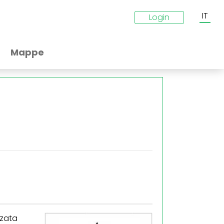
IT
Login
Mappe
zzata