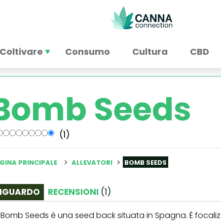
Coltivare
Consumo
Cultura
CBD
Bomb Seeds
(1)
GINA PRINCIPALE
ALLEVATORI
BOMB SEEDS
IGUARDO
RECENSIONI
(
1
)
 Bomb Seeds è una seed back situata in Spagna. È focali