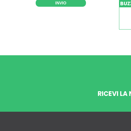
BUZ
INVIO
RICEVI LA