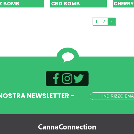
Z BOMB
CBD BOMB
CHERRY
1
2
 NOSTRA NEWSLETTER -