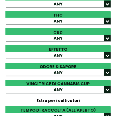
ANY
THC
ANY
CBD
ANY
EFFETTO
ANY
ODORE & SAPORE
ANY
VINCITRICE DI CANNABIS CUP
ANY
Extra per i coltivatori
TEMPO DI RACCOLTA (ALL'APERTO)