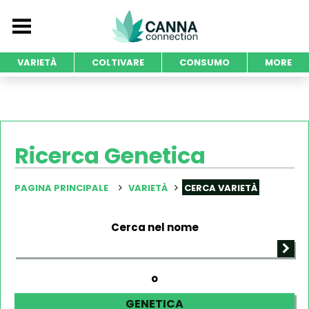
VARIETÀ
COLTIVARE
CONSUMO
MORE
Ricerca Genetica
PAGINA PRINCIPALE
VARIETÀ
CERCA VARIETÀ
Cerca nel nome
o
GENETICA