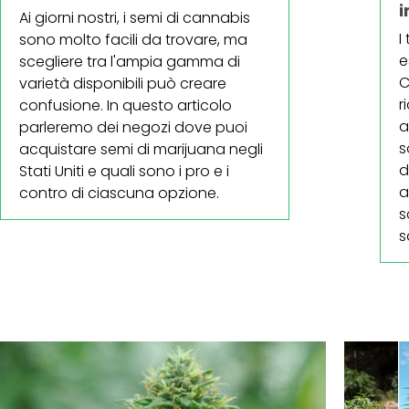
i
Ai giorni nostri, i semi di cannabis
I
sono molto facili da trovare, ma
e
scegliere tra l'ampia gamma di
C
varietà disponibili può creare
r
confusione. In questo articolo
a
parleremo dei negozi dove puoi
s
acquistare semi di marijuana negli
d
Stati Uniti e quali sono i pro e i
a
contro di ciascuna opzione.
s
s