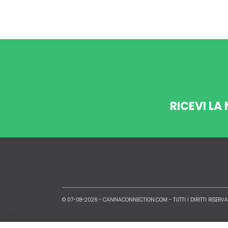
RICEVI LA
© 07-08-2026 -
CANNACONNECTION.COM
- TUTTI I DIRITTI RISERVA