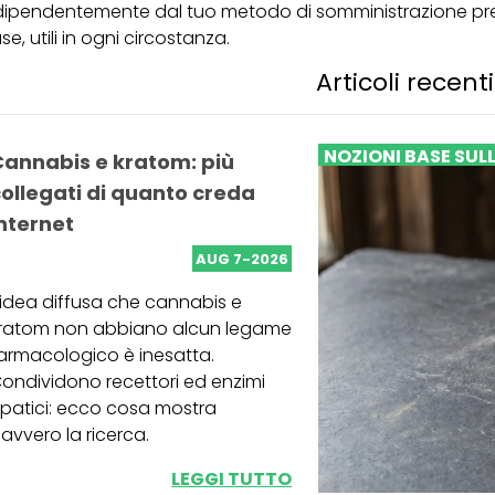
dipendentemente dal tuo metodo di somministrazione prefer
se, utili in ogni circostanza.
Articoli recenti
NOZIONI BASE SUL
Cannabis e kratom: più
ollegati di quanto creda
nternet
AUG 7-2026
'idea diffusa che cannabis e
ratom non abbiano alcun legame
armacologico è inesatta.
ondividono recettori ed enzimi
patici: ecco cosa mostra
avvero la ricerca.
LEGGI TUTTO