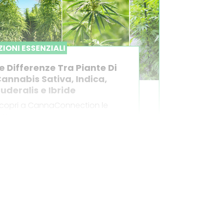
IONI ESSENZIALI
e Differenze Tra Piante Di
annabis Sativa, Indica,
uderalis e Ibride
copri a CannaConnection le
ifferenze tra piante di cannabis
ativa, indica, ruderalis e ibride.
ffetto, aspetto, provenienza e
ltro ancora.