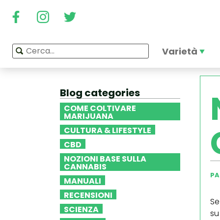
Varietà
Blog categories
COME COLTIVARE
MARIJUANA
CULTURA & LIFESTYLE
CBD
NOZIONI BASE SULLA
CANNABIS
PA
MANUALI
RECENSIONI
Se
SCIENZA
su