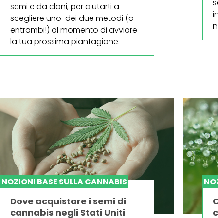
s
semi e da cloni, per aiutarti a
i
scegliere uno dei due metodi (o
n
entrambi!) al momento di avviare
la tua prossima piantagione.
NOZIONI BASE SULLA CANNABIS
NOZ
Dove acquistare i semi di
C
cannabis negli Stati Uniti
c