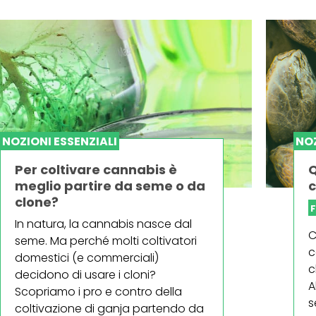
NOZIONI ESSENZIALI
NOZ
Per coltivare cannabis è
Q
meglio partire da seme o da
c
clone?
F
In natura, la cannabis nasce dal
C
seme. Ma perché molti coltivatori
c
domestici (e commerciali)
c
decidono di usare i cloni?
A
Scopriamo i pro e contro della
s
coltivazione di ganja partendo da