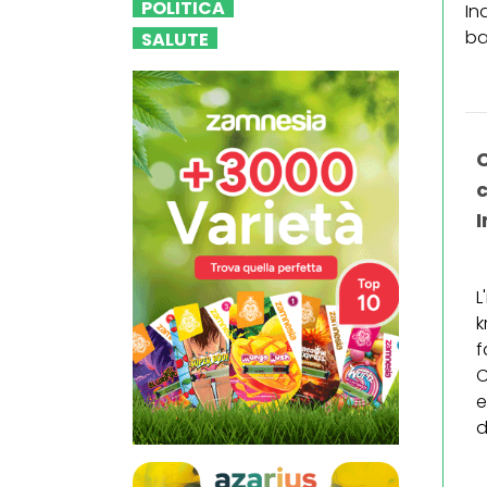
POLITICA
In
ba
SALUTE
c
I
L
k
f
C
e
d