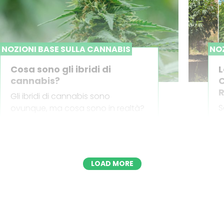
NOZIONI BASE SULLA CANNABIS
NOZ
Cosa sono gli ibridi di
L
cannabis?
C
R
Gli ibridi di cannabis sono
S
ovunque, ma cosa sono in realtà?
d
Come vengono creati e perché i
s
breeder ne producono così tanti?
E
Scopri le risposte a queste ed altre
a
domande per acquistare e
LOAD MORE
coltivare cannabis in tutta
sicurezza!