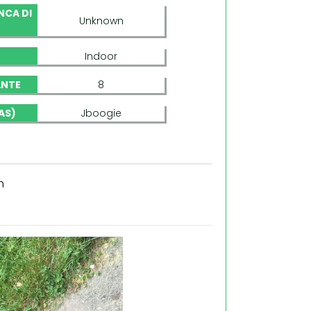
NCA DI
Unknown
N
Indoor
ANTE
8
AS)
Jboogie
h