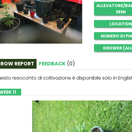
ALLEVATORE/BA
SEMI
LOCATIO
NUMERO DI PI
GROWER (ALI
ROW REPORT
FEEDBACK
(
0
)
esto resoconto di coltivazione è disponibile solo in Englis
WEEK 11