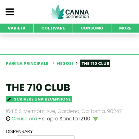
VARIETÀ
COLTIVARE
CONSUMO
MORE
PAGINA PRINCIPALE
NEGOZI
THE 710 CLUB
THE 710 CLUB
SCRIVERE UNA RECENSIONE
16418 S. Vermont Ave, Gardena, California, 90247
Chiuso ora
- si apre Sabato 12:00
DISPENSARY