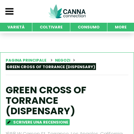
VARIETÀ
COLTIVARE
CONSUMO
MORE
PAGINA PRINCIPALE
NEGOZI
GREEN CROSS OF TORRANCE (DISPENSARY)
GREEN CROSS OF
TORRANCE
(DISPENSARY)
SCRIVERE UNA RECENSIONE
1658 W Carson St, Torrance, Los Angeles, California,