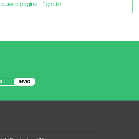
i questa pagina - È gratis!
INVIO