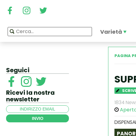
Varietà
PAGINA P
Seguici
SUP
SCRIVE
Ricevi la nostra
newsletter
1834 Newp
Apert
INVIO
DISPENSA
PANOR