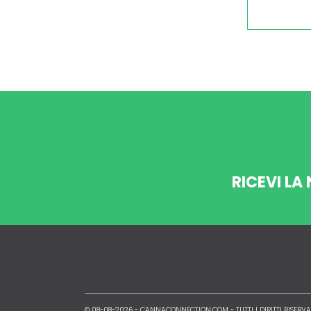
RICEVI LA
© 08-08-2026 -
CANNACONNECTION.COM
- TUTTI I DIRITTI RISERVA