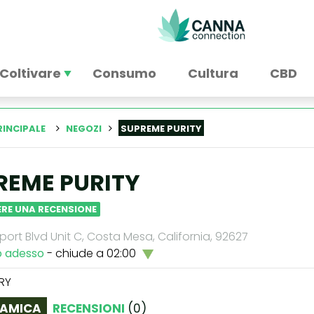
Coltivare
Consumo
Cultura
CBD
RINCIPALE
NEGOZI
SUPREME PURITY
REME PURITY
RE UNA RECENSIONE
ort Blvd Unit C, Costa Mesa, California, 92627
o adesso
- chiude a 02:00
RY
AMICA
RECENSIONI
(
0
)