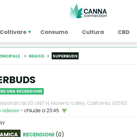
Coltivare
Consumo
Cultura
CBD
RINCIPALE
NEGOZI
SUPERBUDS
ERBUDS
RE UNA RECENSIONE
ssandro BLVD UNIT H, Moreno Valley, California, 92553
o adesso
- chiude a 23:45
RY
AMICA
RECENSIONI
(
0
)