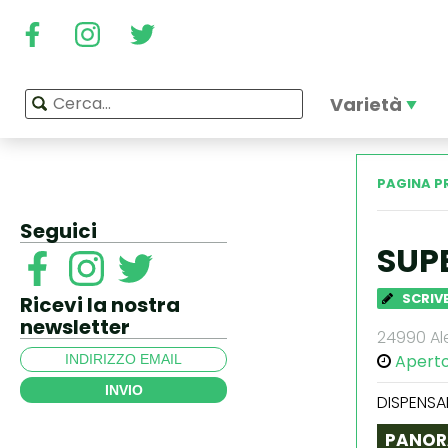
Varietà
PAGINA P
Seguici
SUP
SCRIVE
Ricevi la nostra
newsletter
24990 Ale
Apert
INVIO
DISPENSA
PANOR