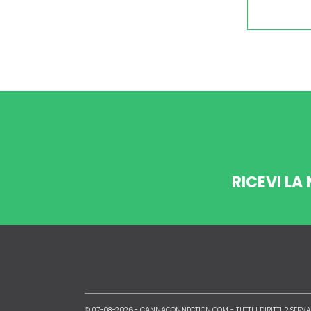
RICEVI LA
© 07-08-2026 -
CANNACONNECTION.COM
- TUTTI I DIRITTI RISERVA