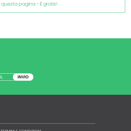
i questa pagina - È gratis!
INVIO