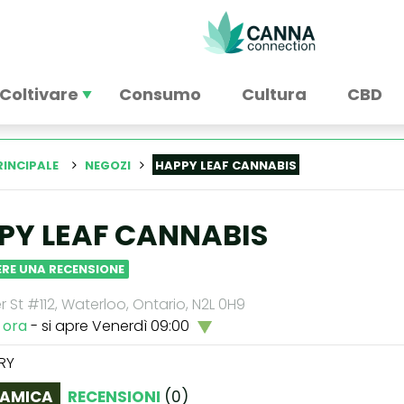
Coltivare
Consumo
Cultura
CBD
RINCIPALE
NEGOZI
HAPPY LEAF CANNABIS
PY LEAF CANNABIS
RE UNA RECENSIONE
r St #112, Waterloo, Ontario, N2L 0H9
 ora
- si apre Venerdì 09:00
RY
AMICA
RECENSIONI
(
0
)