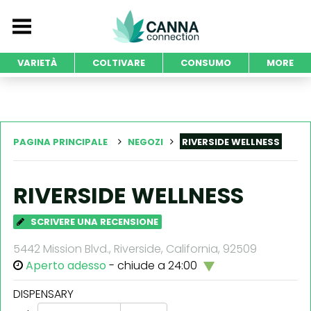
VARIETÀ
COLTIVARE
CONSUMO
MORE
PAGINA PRINCIPALE
NEGOZI
RIVERSIDE WELLNESS
RIVERSIDE WELLNESS
SCRIVERE UNA RECENSIONE
5442 Mission Blvd., Riverside, California, 92509
Aperto adesso
- chiude a 24:00
DISPENSARY