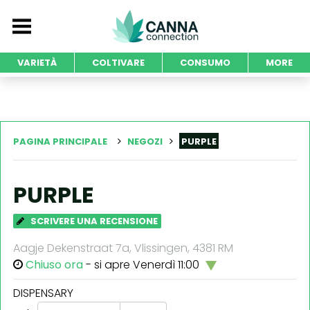
VARIETÀ
COLTIVARE
CONSUMO
MORE
PAGINA PRINCIPALE
NEGOZI
PURPLE
PURPLE
SCRIVERE UNA RECENSIONE
Aagje Dekenstraat 7a, Vlissingen, 4381 RM
Chiuso ora
- si apre Venerdì 11:00
DISPENSARY