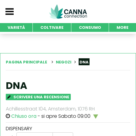
VARIETÀ
COLTIVARE
CONSUMO
MORE
PAGINA PRINCIPALE
NEGOZI
DNA
DNA
SCRIVERE UNA RECENSIONE
Achillesstraat 104, Amsterdam, 1076 RH
Chiuso ora
- si apre Sabato 09:00
DISPENSARY