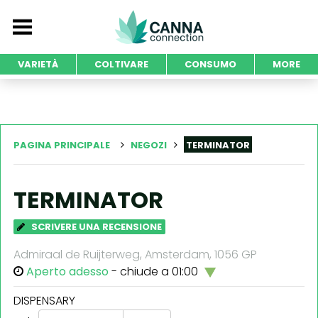
VARIETÀ
COLTIVARE
CONSUMO
MORE
PAGINA PRINCIPALE
NEGOZI
TERMINATOR
TERMINATOR
SCRIVERE UNA RECENSIONE
Admiraal de Ruijterweg, Amsterdam, 1056 GP
Aperto adesso
- chiude a 01:00
DISPENSARY