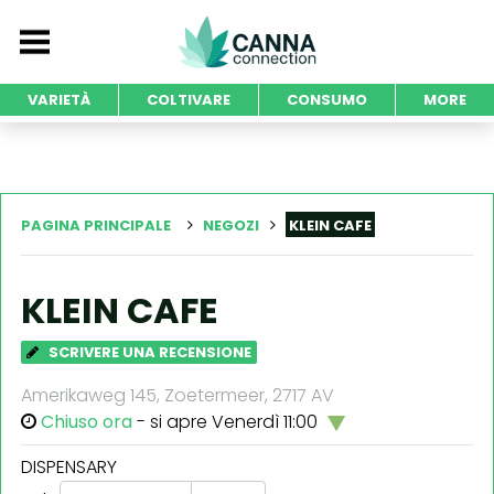
VARIETÀ
COLTIVARE
CONSUMO
MORE
PAGINA PRINCIPALE
NEGOZI
KLEIN CAFE
KLEIN CAFE
SCRIVERE UNA RECENSIONE
Amerikaweg 145, Zoetermeer, 2717 AV
Chiuso ora
- si apre Venerdì 11:00
DISPENSARY