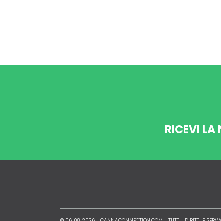
RICEVI LA
© 06-08-2026 -
CANNACONNECTION.COM
- TUTTI I DIRITTI RISERVA