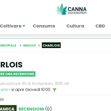
Coltivare
Consumo
Cultura
CBD
RINCIPALE
NEGOZI
CHARLOIS
RLOIS
RE UNA RECENSIONE
riusstraat 161-B, Rotterdam, 3081 VB
 ora
- si apre Giovedi 10:00
RY
AMICA
RECENSIONI
(
0
)