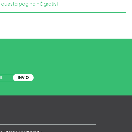
i questa pagina - È gratis!
INVIO