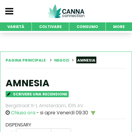
VARIETÀ
COLTIVARE
CONSUMO
MORE
PAGINA PRINCIPALE
NEGOZI
AMNESIA
AMNESIA
SCRIVERE UNA RECENSIONE
Bergstraat 11-1, Amsterdam, 1015 AV
Chiuso ora
- si apre Venerdì 09:30
DISPENSARY