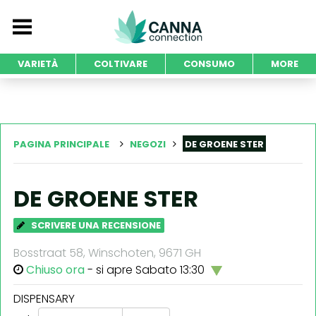
VARIETÀ
COLTIVARE
CONSUMO
MORE
PAGINA PRINCIPALE
NEGOZI
DE GROENE STER
DE GROENE STER
SCRIVERE UNA RECENSIONE
Bosstraat 58, Winschoten, 9671 GH
Chiuso ora
- si apre Sabato 13:30
DISPENSARY