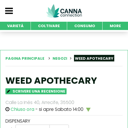
VARIETÀ
COLTIVARE
CONSUMO
MORE
PAGINA PRINCIPALE
NEGOZI
WEED APOTHECARY
WEED APOTHECARY
SCRIVERE UNA RECENSIONE
Calle La Inés 40, Arrecife, 35500
Chiuso ora
- si apre Sabato 14:00
DISPENSARY