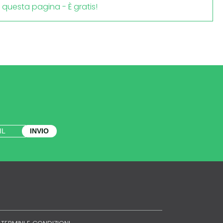
i questa pagina - È gratis!
INVIO