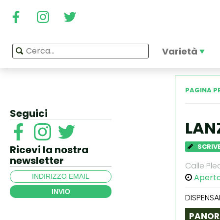
Varietà
PAGINA P
Seguici
LAN
SCRIVE
Ricevi la nostra
newsletter
Calle Pl
Apert
INVIO
DISPENSA
PANOR