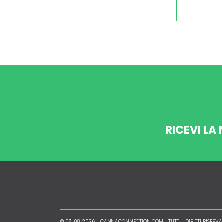
RICEVI LA
© 08-08-2026 -
CANNACONNECTION.COM
- TUTTI I DIRITTI RISERVA