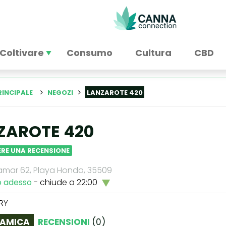
Coltivare
Consumo
Cultura
CBD
RINCIPALE
NEGOZI
LANZAROTE 420
ZAROTE 420
RE UNA RECENSIONE
eamar 62, Playa Honda, 35509
o adesso
- chiude a 22:00
RY
AMICA
RECENSIONI
(
0
)