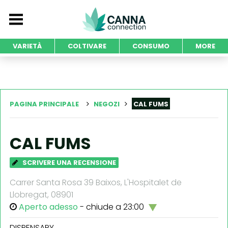
VARIETÀ
COLTIVARE
CONSUMO
MORE
PAGINA PRINCIPALE
NEGOZI
CAL FUMS
CAL FUMS
SCRIVERE UNA RECENSIONE
Carrer Santa Rosa 39 Baixos, L'Hospitalet de
Llobregat, 08901
Aperto adesso
- chiude a 23:00
DISPENSARY