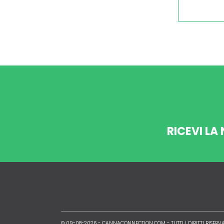
RICEVI LA
© 09-08-2026 -
CANNACONNECTION.COM
- TUTTI I DIRITTI RISERV