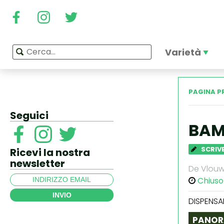
Varietà
PAGINA P
Seguici
BAM
SCRIVE
Ricevi la nostra
newsletter
De Vlouw 
Chiuso
INVIO
DISPENSA
PANOR