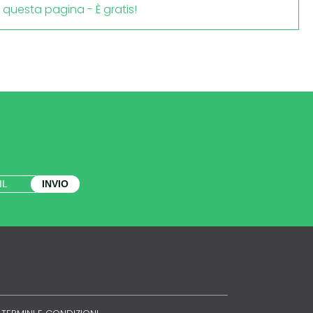
i questa pagina - È gratis!
INVIO