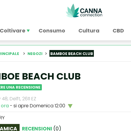
Coltivare
Consumo
Cultura
CBD
RINCIPALE
NEGOZI
BAMBOE BEACH CLUB
BOE BEACH CLUB
RE UNA RECENSIONE
48, Delft, 2611 EZ
 ora
- si apre Domenica 12:00
RY
AMICA
RECENSIONI
(
0
)