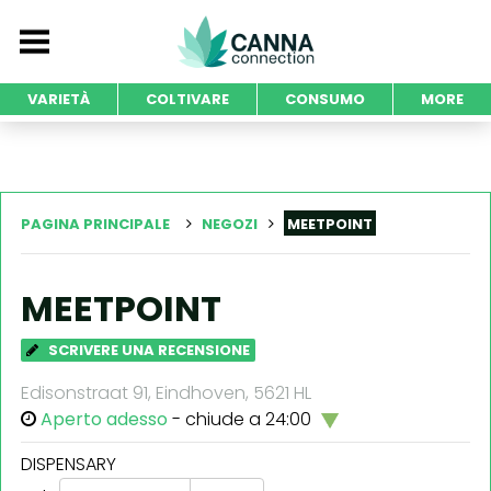
VARIETÀ
COLTIVARE
CONSUMO
MORE
PAGINA PRINCIPALE
NEGOZI
MEETPOINT
MEETPOINT
SCRIVERE UNA RECENSIONE
Edisonstraat 91, Eindhoven, 5621 HL
Aperto adesso
- chiude a 24:00
DISPENSARY