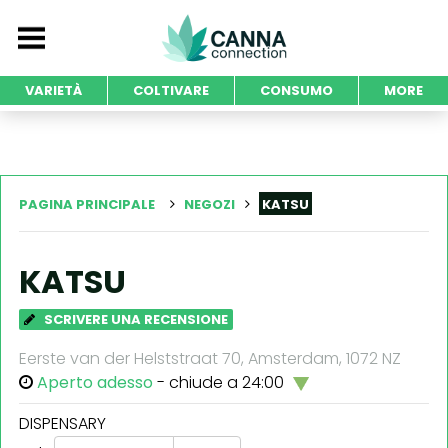
VARIETÀ
COLTIVARE
CONSUMO
MORE
PAGINA PRINCIPALE
NEGOZI
KATSU
KATSU
SCRIVERE UNA RECENSIONE
Eerste van der Helststraat 70, Amsterdam, 1072 NZ
Aperto adesso
- chiude a 24:00
DISPENSARY