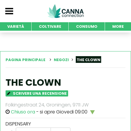
VARIETÀ
COLTIVARE
CONSUMO
MORE
PAGINA PRINCIPALE
NEGOZI
THE CLOWN
THE CLOWN
SCRIVERE UNA RECENSIONE
Folkingestraat 24, Groningen, 9711 JW
Chiuso ora
- si apre Giovedi 09:00
DISPENSARY