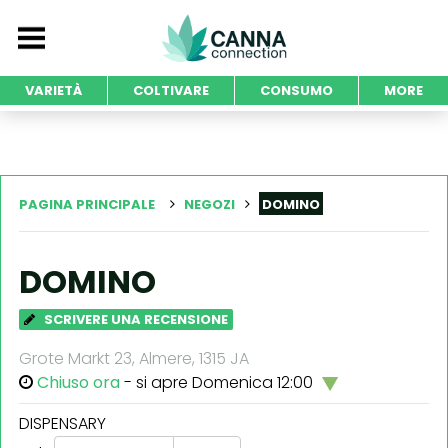
VARIETÀ
COLTIVARE
CONSUMO
MORE
PAGINA PRINCIPALE
NEGOZI
DOMINO
DOMINO
SCRIVERE UNA RECENSIONE
Grote Markt 23, Almere, 1315 JA
Chiuso ora
- si apre Domenica 12:00
DISPENSARY