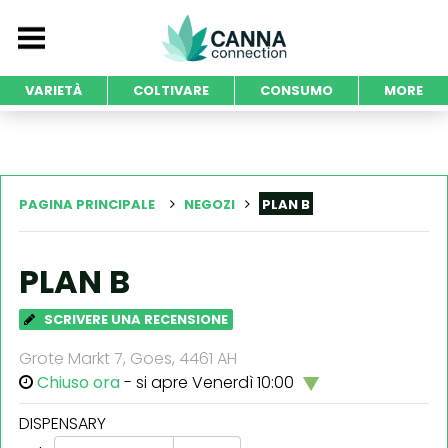
VARIETÀ
COLTIVARE
CONSUMO
MORE
PAGINA PRINCIPALE
NEGOZI
PLAN B
PLAN B
SCRIVERE UNA RECENSIONE
Grote Markt 7, Goes, 4461 AH
Chiuso ora
- si apre Venerdì 10:00
DISPENSARY