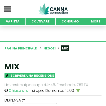
VARIETÀ
COLTIVARE
CONSUMO
MORE
PAGINA PRINCIPALE
NEGOZI
MIX
MIX
SCRIVERE UNA RECENSIONE
Haverstraatpassage 44-46, Enschede, 7511 EX
Chiuso ora
- si apre Domenica 12:00
DISPENSARY