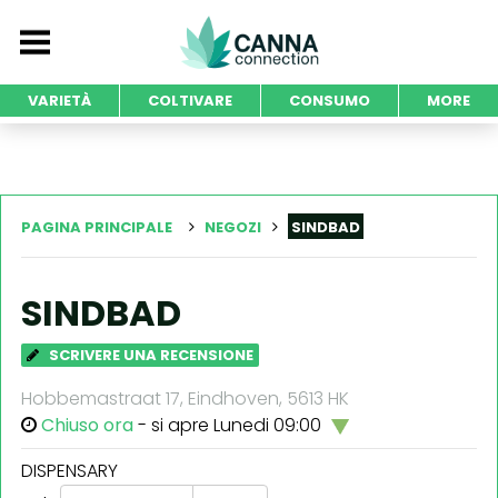
VARIETÀ
COLTIVARE
CONSUMO
MORE
PAGINA PRINCIPALE
NEGOZI
SINDBAD
SINDBAD
SCRIVERE UNA RECENSIONE
Hobbemastraat 17, Eindhoven, 5613 HK
Chiuso ora
- si apre Lunedi 09:00
DISPENSARY