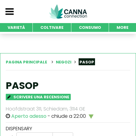
VARIETÀ
COLTIVARE
CONSUMO
MORE
PAGINA PRINCIPALE
NEGOZI
PASOP
PASOP
SCRIVERE UNA RECENSIONE
Hoofdstraat 311, Schiedam, 3114 GE
Aperto adesso
- chiude a 22:00
DISPENSARY