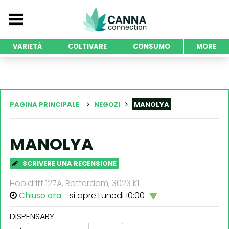
VARIETÀ
COLTIVARE
CONSUMO
MORE
PAGINA PRINCIPALE
NEGOZI
MANOLYA
MANOLYA
SCRIVERE UNA RECENSIONE
Hooidrift 127A, Rotterdam, 3023 KL
Chiuso ora
- si apre Lunedi 10:00
DISPENSARY