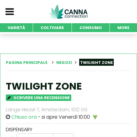
VARIETÀ
COLTIVARE
CONSUMO
MORE
PAGINA PRINCIPALE
NEGOZI
TWILIGHT ZONE
TWILIGHT ZONE
SCRIVERE UNA RECENSIONE
Lange Niezel 7, Amsterdam, 1012 GS
Chiuso ora
- si apre Venerdì 10:00
DISPENSARY