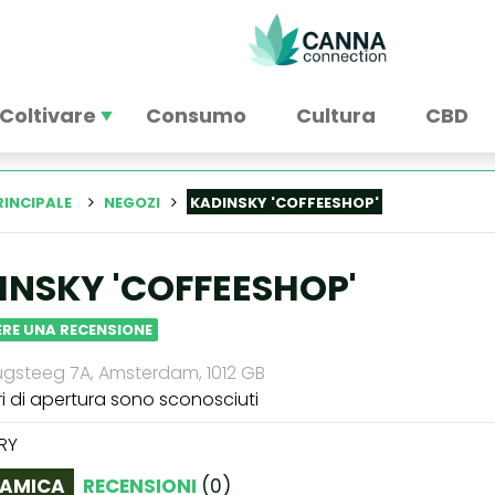
Coltivare
Consumo
Cultura
CBD
RINCIPALE
NEGOZI
KADINSKY 'COFFEESHOP'
INSKY 'COFFEESHOP'
RE UNA RECENSIONE
gsteeg 7A, Amsterdam, 1012 GB
ri di apertura sono sconosciuti
RY
AMICA
RECENSIONI
(
0
)