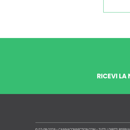
RICEVI LA
© 07-08-2026 -
CANNACONNECTION.COM
- TUTTI I DIRITTI RISERVA