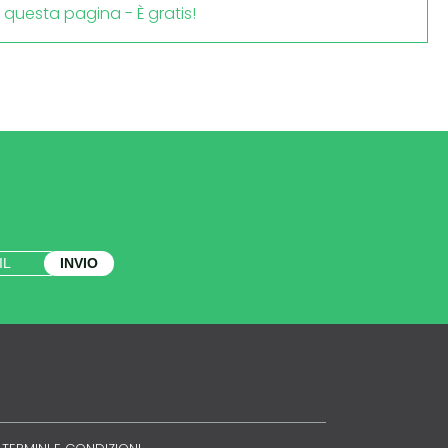
i questa pagina - È gratis!
INVIO