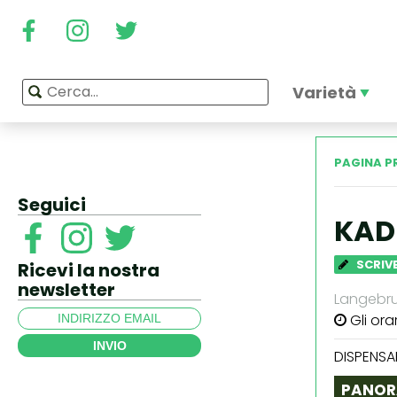
Varietà
PAGINA P
Seguici
KAD
SCRIVE
Ricevi la nostra
newsletter
Langebru
Gli ora
INVIO
DISPENSA
PANOR