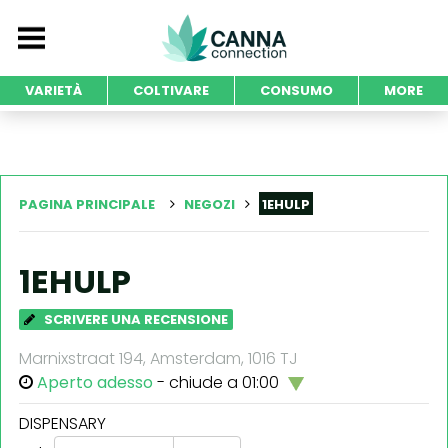
VARIETÀ
COLTIVARE
CONSUMO
MORE
PAGINA PRINCIPALE
NEGOZI
1EHULP
1EHULP
SCRIVERE UNA RECENSIONE
Marnixstraat 194, Amsterdam, 1016 TJ
Aperto adesso
- chiude a 01:00
DISPENSARY