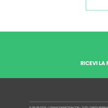
RICEVI LA
© 08-08-2026 -
CANNACONNECTION.COM
- TUTTI I DIRITTI RISERVA