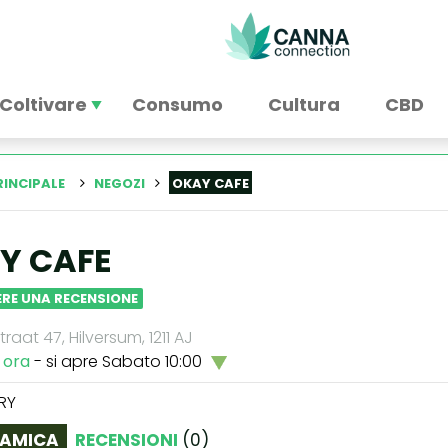
Coltivare
Consumo
Cultura
CBD
RINCIPALE
NEGOZI
OKAY CAFE
Y CAFE
RE UNA RECENSIONE
raat 47, Hilversum, 1211 AJ
 ora
- si apre Sabato 10:00
RY
AMICA
RECENSIONI
(
0
)