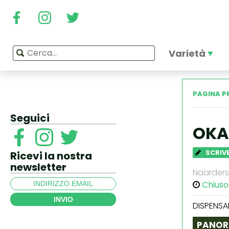
Varietà
PAGINA P
Seguici
OKA
SCRIVE
Ricevi la nostra
newsletter
Naarderst
Chiuso
INVIO
DISPENSA
PANOR