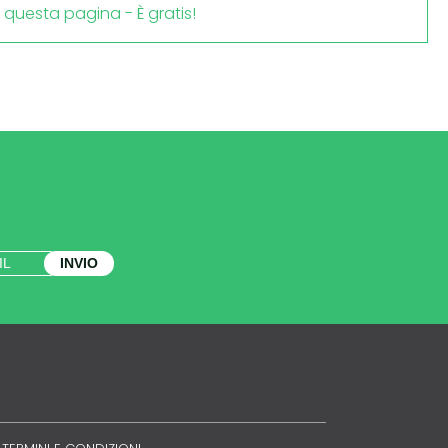
i questa pagina - È gratis!
INVIO