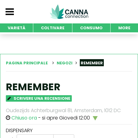
VARIETÀ
COLTIVARE
CONSUMO
MORE
PAGINA PRINCIPALE
NEGOZI
REMEMBER
REMEMBER
SCRIVERE UNA RECENSIONE
Oudezijds Achterburgwal 81, Amsterdam, 1012 DC
Chiuso ora
- si apre Giovedi 12:00
DISPENSARY