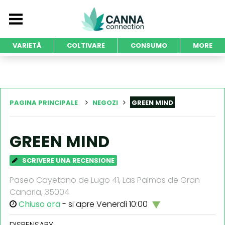
VARIETÀ
COLTIVARE
CONSUMO
MORE
PAGINA PRINCIPALE
NEGOZI
GREEN MIND
GREEN MIND
SCRIVERE UNA RECENSIONE
Paseo Cayetano de Lugo 41, Las Palmas de Gran
Canaria, 35004
Chiuso ora
- si apre Venerdì 10:00
DISPENSARY