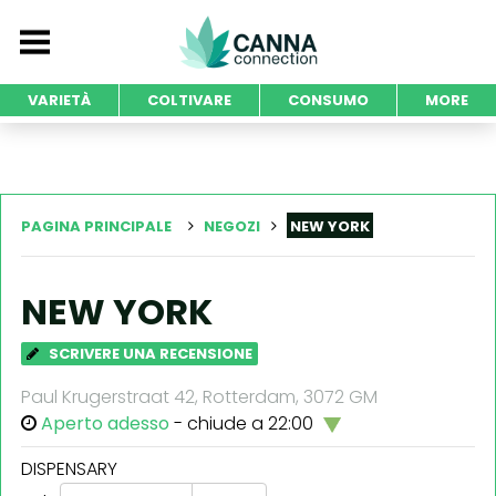
VARIETÀ
COLTIVARE
CONSUMO
MORE
PAGINA PRINCIPALE
NEGOZI
NEW YORK
NEW YORK
SCRIVERE UNA RECENSIONE
Paul Krugerstraat 42, Rotterdam, 3072 GM
Aperto adesso
- chiude a 22:00
DISPENSARY