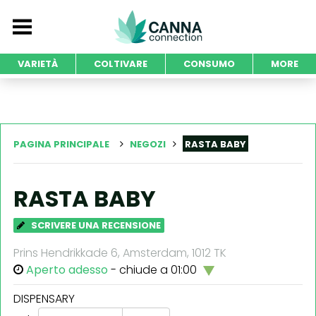
VARIETÀ
COLTIVARE
CONSUMO
MORE
PAGINA PRINCIPALE
NEGOZI
RASTA BABY
RASTA BABY
SCRIVERE UNA RECENSIONE
Prins Hendrikkade 6, Amsterdam, 1012 TK
Aperto adesso
- chiude a 01:00
DISPENSARY