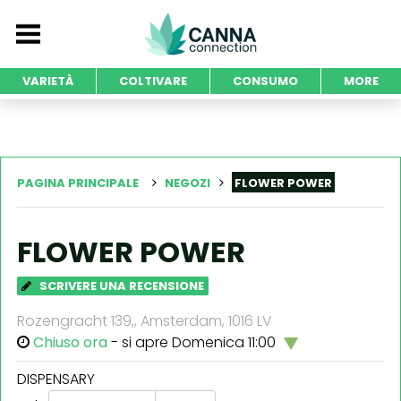
VARIETÀ
COLTIVARE
CONSUMO
MORE
PAGINA PRINCIPALE
NEGOZI
FLOWER POWER
FLOWER POWER
SCRIVERE UNA RECENSIONE
Rozengracht 139,, Amsterdam, 1016 LV
Chiuso ora
- si apre Domenica 11:00
DISPENSARY