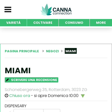
VARIETÀ
COLTIVARE
CONSUMO
MORE
PAGINA PRINCIPALE
NEGOZI
MIAMI
MIAMI
SCRIVERE UNA RECENSIONE
Schonebergerweg 35, Rotterdam, 3023 ZG
Chiuso ora
- si apre Domenica 10:00
DISPENSARY