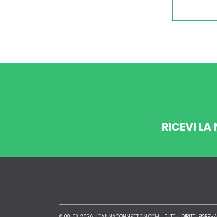
RICEVI LA
© 08-08-2026 -
CANNACONNECTION.COM
- TUTTI I DIRITTI RISERVA