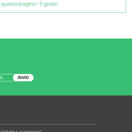
i questa pagina - È gratis!
INVIO