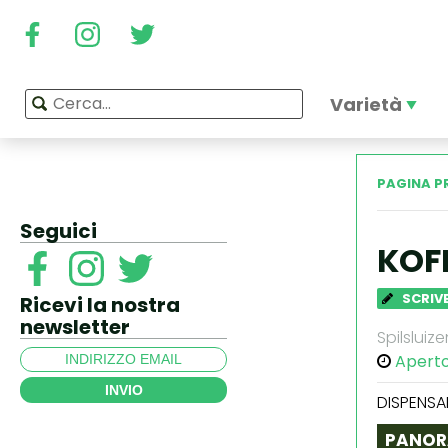
Varietà
PAGINA P
Seguici
KOF
SCRIVE
Ricevi la nostra
newsletter
Spilsluiz
Apert
INVIO
DISPENSA
PANOR