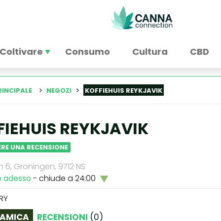
Coltivare
Consumo
Cultura
CBD
RINCIPALE
NEGOZI
KOFFIEHUIS REYKJAVIK
FIEHUIS REYKJAVIK
RE UNA RECENSIONE
en 6, Groningen, 9712 NS
o adesso
- chiude a 24:00
RY
AMICA
RECENSIONI
(
0
)