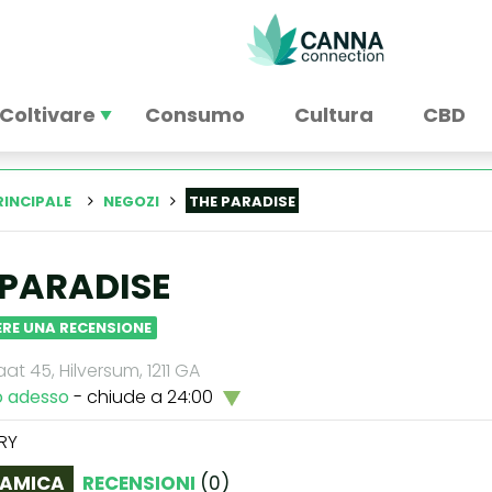
Coltivare
Consumo
Cultura
CBD
RINCIPALE
NEGOZI
THE PARADISE
 PARADISE
RE UNA RECENSIONE
at 45, Hilversum, 1211 GA
o adesso
- chiude a 24:00
RY
AMICA
RECENSIONI
(
0
)