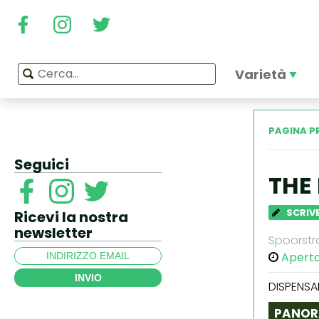
Varietà
PAGINA P
Seguici
THE
SCRIVE
Ricevi la nostra
newsletter
Spoorstra
Apert
INVIO
DISPENSA
PANOR