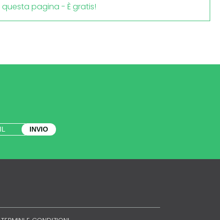
i questa pagina - È gratis!
INVIO