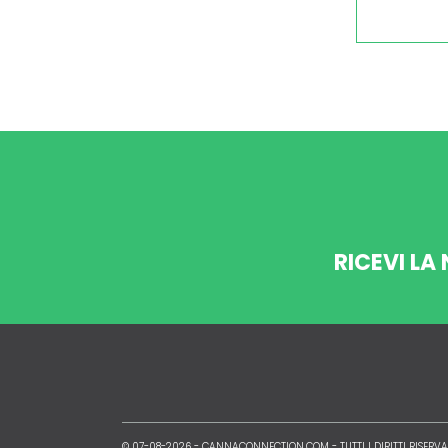
RICEVI LA
© 07-08-2026 -
CANNACONNECTION.COM
- TUTTI I DIRITTI RISERVA