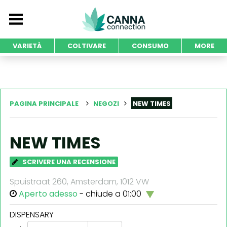
VARIETÀ
COLTIVARE
CONSUMO
MORE
PAGINA PRINCIPALE
NEGOZI
NEW TIMES
NEW TIMES
SCRIVERE UNA RECENSIONE
Spuistraat 260, Amsterdam, 1012 VW
Aperto adesso
- chiude a 01:00
DISPENSARY