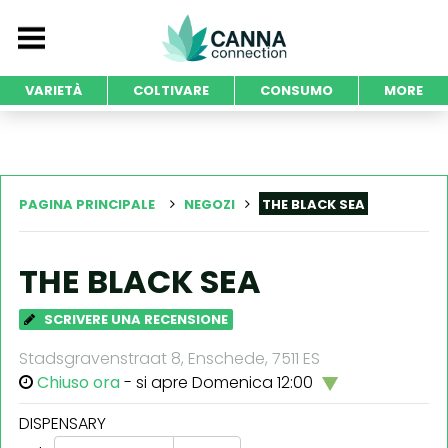
VARIETÀ
COLTIVARE
CONSUMO
MORE
PAGINA PRINCIPALE
NEGOZI
THE BLACK SEA
THE BLACK SEA
SCRIVERE UNA RECENSIONE
Stadsgravenstraat 8, Enschede, 7511 ES
Chiuso ora
- si apre Domenica 12:00
DISPENSARY