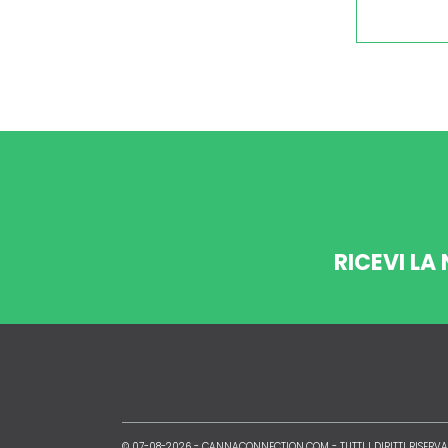
RICEVI LA
© 07-08-2026 -
CANNACONNECTION.COM
- TUTTI I DIRITTI RISERVA