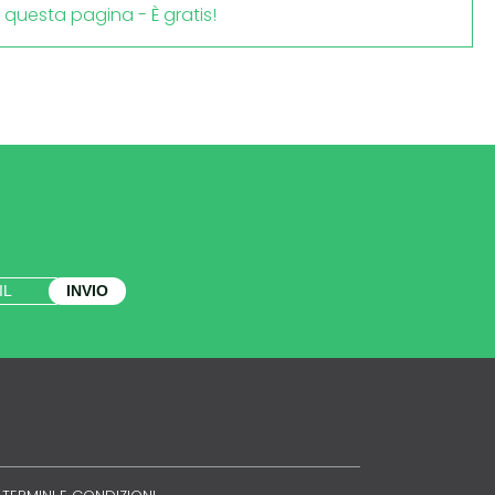
i questa pagina - È gratis!
INVIO