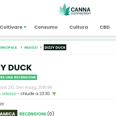
Coltivare
Consumo
Cultura
CBD
RINCIPALE
NEGOZI
DIZZY DUCK
ZY DUCK
RE UNA RECENSIONE
aat 210, Den Haag, 2518 BR
o adesso
- chiude a 23:30
RY
AMICA
RECENSIONI
(
0
)