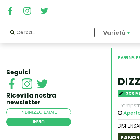
Varietà
PAGINA P
Seguici
DIZ
SCRIVE
Ricevi la nostra
newsletter
Trompstr
Apert
INVIO
DISPENSA
PANOR