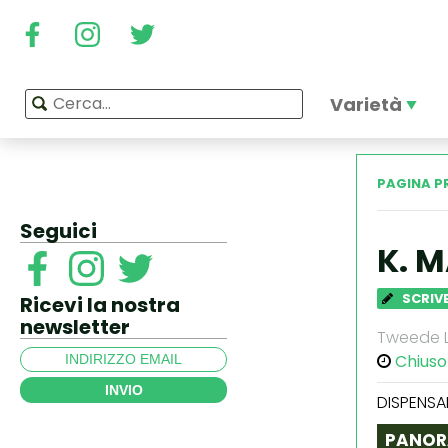
Varietà
PAGINA P
Seguici
K. 
SCRIVE
Ricevi la nostra
newsletter
Tweede L
Chiuso
INVIO
DISPENSA
PANOR