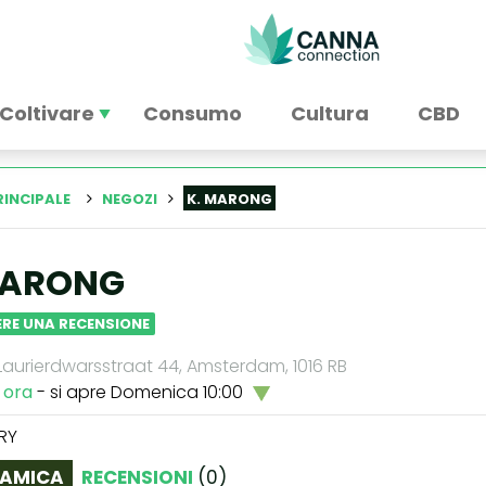
Coltivare
Consumo
Cultura
CBD
RINCIPALE
NEGOZI
K. MARONG
MARONG
RE UNA RECENSIONE
aurierdwarsstraat 44, Amsterdam, 1016 RB
 ora
- si apre Domenica 10:00
RY
AMICA
RECENSIONI
(
0
)