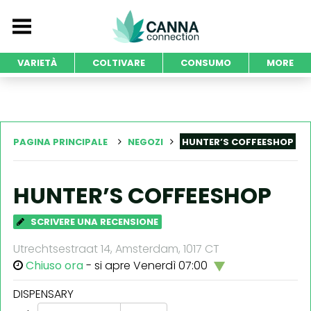
VARIETÀ
COLTIVARE
CONSUMO
MORE
PAGINA PRINCIPALE
NEGOZI
HUNTER’S COFFEESHOP
HUNTER’S COFFEESHOP
SCRIVERE UNA RECENSIONE
Utrechtsestraat 14, Amsterdam, 1017 CT
Chiuso ora
- si apre Venerdì 07:00
DISPENSARY