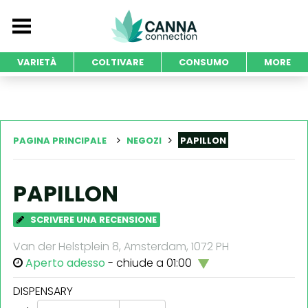
VARIETÀ
COLTIVARE
CONSUMO
MORE
PAGINA PRINCIPALE
NEGOZI
PAPILLON
PAPILLON
SCRIVERE UNA RECENSIONE
Van der Helstplein 8, Amsterdam, 1072 PH
Aperto adesso
- chiude a 01:00
DISPENSARY