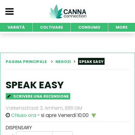
VARIETÀ
COLTIVARE
CONSUMO
MORE
PAGINA PRINCIPALE
NEGOZI
SPEAK EASY
SPEAK EASY
SCRIVERE UNA RECENSIONE
Varkensstraat 3, Arnhem, 6811 GM
Chiuso ora
- si apre Venerdì 10:00
DISPENSARY