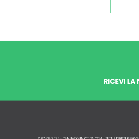
RICEVI LA
© 07-08-2026 -
CANNACONNECTION.COM
- TUTTI I DIRITTI RISERVA