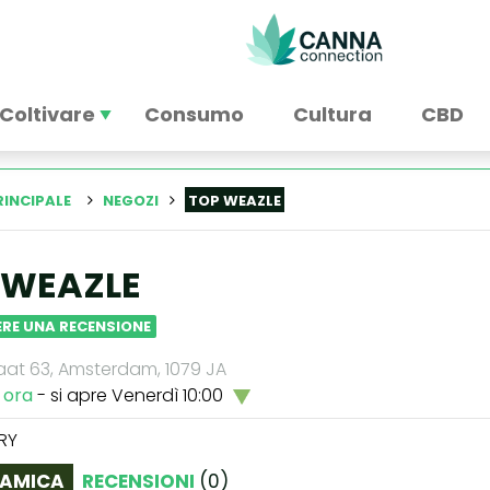
Coltivare
Consumo
Cultura
CBD
RINCIPALE
NEGOZI
TOP WEAZLE
 WEAZLE
RE UNA RECENSIONE
aat 63, Amsterdam, 1079 JA
 ora
- si apre Venerdì 10:00
RY
AMICA
RECENSIONI
(
0
)