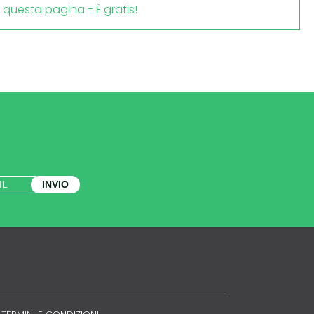
i questa pagina - È gratis!
INVIO